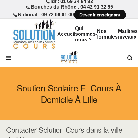
Idf : 01 69 34 84 83
Bouches du Rhône : 04 42 91 32 65
National : 09 72 68 01 00
Devenir enseignant
Qui
Nos
Matières
Accueil
sommes-
formules
niveaux
nous ?
Soutien Scolaire Et Cours À
Domicile À Lille
Contacter Solution Cours dans la ville