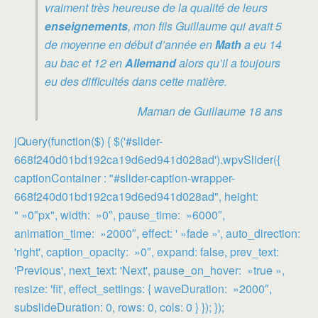
vraiment très heureuse de la qualité de leurs
enseignements
, mon fils Guillaume qui avait 5
de moyenne en début d’année en
Math
a eu 14
au bac et 12 en
Allemand
alors qu’il a toujours
eu des difficultés dans cette matière.
Maman de Guillaume 18 ans
jQuery(function($) { $('#slider-
668f240d01bd192ca19d6ed941d028ad').wpvSlider({
captionContainer : "#slider-caption-wrapper-
668f240d01bd192ca19d6ed941d028ad", height:
" »0″px", width: »0″, pause_time: »6000″,
animation_time: »2000″, effect: ' »fade »', auto_direction:
'right', caption_opacity: »0″, expand: false, prev_text:
'Previous', next_text: 'Next', pause_on_hover: »true »,
resize: 'fit', effect_settings: { waveDuration: »2000″,
subslideDuration: 0, rows: 0, cols: 0 } }); });