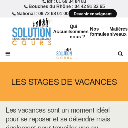
Idf : 01 69 34 84 83
Bouches du Rhône : 04 42 91 32 65
National : 09 72 68 01 00
Devenir enseignant
Qui
Nos
Matières
Accueil
sommes-
formules
niveaux
nous ?
LES STAGES DE VACANCES
Les vacances sont un moment idéal
pour se reposer et se détendre mais
également pour travailler une ou