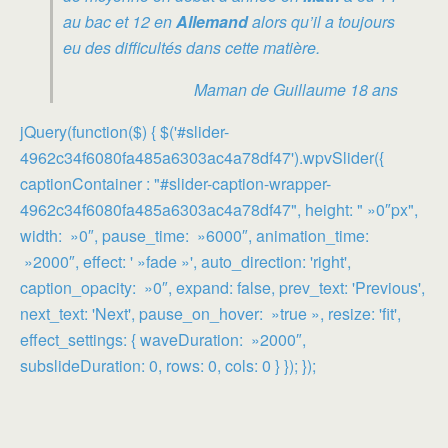
au bac et 12 en
Allemand
alors qu’il a toujours
eu des difficultés dans cette matière.
Maman de Guillaume 18 ans
jQuery(function($) { $('#slider-
4962c34f6080fa485a6303ac4a78df47').wpvSlider({
captionContainer : "#slider-caption-wrapper-
4962c34f6080fa485a6303ac4a78df47", height: " »0″px",
width: »0″, pause_time: »6000″, animation_time:
»2000″, effect: ' »fade »', auto_direction: 'right',
caption_opacity: »0″, expand: false, prev_text: 'Previous',
next_text: 'Next', pause_on_hover: »true », resize: 'fit',
effect_settings: { waveDuration: »2000″,
subslideDuration: 0, rows: 0, cols: 0 } }); });