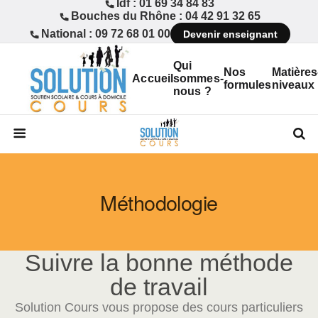
Idf : 01 69 34 84 83
Bouches du Rhône : 04 42 91 32 65
National : 09 72 68 01 00
Devenir enseignant
Qui
Nos
Matières
Accueil
sommes-
formules
niveaux
nous ?
Méthodologie
Suivre la bonne méthode
de travail
Solution Cours vous propose des cours particuliers