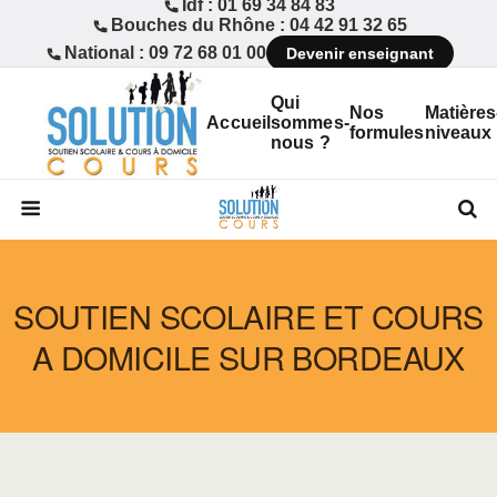
Idf : 01 69 34 84 83
Bouches du Rhône : 04 42 91 32 65
National : 09 72 68 01 00
Devenir enseignant
Qui
Nos
Matières
Accueil
sommes-
formules
niveaux
nous ?
SOUTIEN SCOLAIRE ET COURS
A DOMICILE SUR BORDEAUX