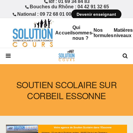
Idf : 01 69 34 84 83
Bouches du Rhône : 04 42 91 32 65
National : 09 72 68 01 00
Devenir enseignant
Qui
Nos
Matières
Accueil
sommes-
formules
niveaux
nous ?
SOUTIEN SCOLAIRE SUR
CORBEIL ESSONNE