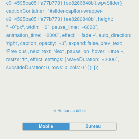
c914595ba851fa77b77811ee8286848b').wpvSlider({
captionContainer : "#slider-caption-wrapper-
c914595ba851fa77b77811ee8286848b", height:
" »0″px", width: »0″, pause_time: »6000″,
animation_time: »2000″, effect: ' »fade »', auto_direction:
'right', caption_opacity: »0″, expand: false, prev_text:
'Previous', next_text: 'Next', pause_on_hover: »true »,
resize: 'fit', effect_settings: { waveDuration: »2000″,
subslideDuration: 0, rows: 0, cols: 0 } }); });
Retour au début
Mobile
Bureau