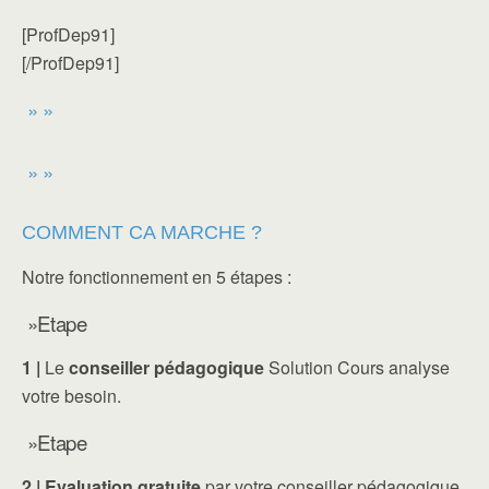
[ProfDep91]
[/ProfDep91]
» »
» »
COMMENT CA MARCHE ?
Notre fonctionnement en 5 étapes :
»Etape
1 |
Le
conseiller pédagogique
Solution Cours analyse
votre besoin.
»Etape
2 |
Evaluation gratuite
par votre conseiller pédagogique