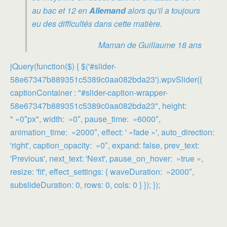
au bac et 12 en
Allemand
alors qu’il a toujours
eu des difficultés dans cette matière.
Maman de Guillaume 18 ans
jQuery(function($) { $('#slider-
58e67347b889351c5389c0aa082bda23').wpvSlider({
captionContainer : "#slider-caption-wrapper-
58e67347b889351c5389c0aa082bda23", height:
" »0″px", width: »0″, pause_time: »6000″,
animation_time: »2000″, effect: ' »fade »', auto_direction:
'right', caption_opacity: »0″, expand: false, prev_text:
'Previous', next_text: 'Next', pause_on_hover: »true »,
resize: 'fit', effect_settings: { waveDuration: »2000″,
subslideDuration: 0, rows: 0, cols: 0 } }); });