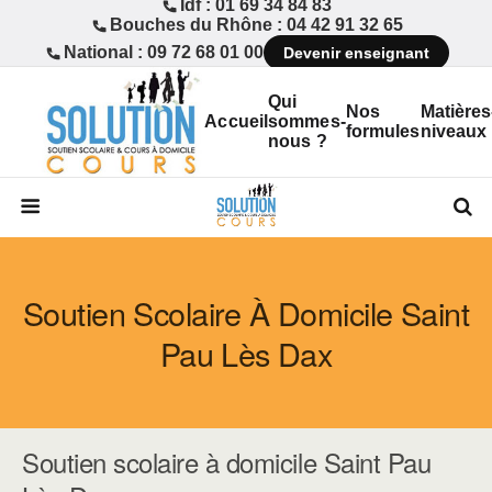
Idf : 01 69 34 84 83
Bouches du Rhône : 04 42 91 32 65
National : 09 72 68 01 00
Devenir enseignant
Qui
Nos
Matières
Accueil
sommes-
formules
niveaux
nous ?
Soutien Scolaire À Domicile Saint
Pau Lès Dax
Soutien scolaire à domicile Saint Pau