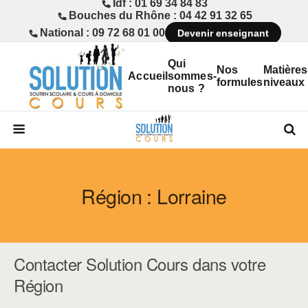
Idf : 01 69 34 84 83
Bouches du Rhône : 04 42 91 32 65
National : 09 72 68 01 00
Devenir enseignant
Qui
Nos
Matières
Accueil
sommes-
formules
niveaux
nous ?
Région : Lorraine
Contacter Solution Cours dans votre
Région