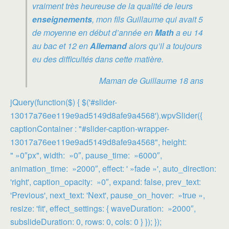
vraiment très heureuse de la qualité de leurs
enseignements
, mon fils Guillaume qui avait 5
de moyenne en début d’année en
Math
a eu 14
au bac et 12 en
Allemand
alors qu’il a toujours
eu des difficultés dans cette matière.
Maman de Guillaume 18 ans
jQuery(function($) { $('#slider-
13017a76ee119e9ad5149d8afe9a4568').wpvSlider({
captionContainer : "#slider-caption-wrapper-
13017a76ee119e9ad5149d8afe9a4568", height:
" »0″px", width: »0″, pause_time: »6000″,
animation_time: »2000″, effect: ' »fade »', auto_direction:
'right', caption_opacity: »0″, expand: false, prev_text:
'Previous', next_text: 'Next', pause_on_hover: »true »,
resize: 'fit', effect_settings: { waveDuration: »2000″,
subslideDuration: 0, rows: 0, cols: 0 } }); });