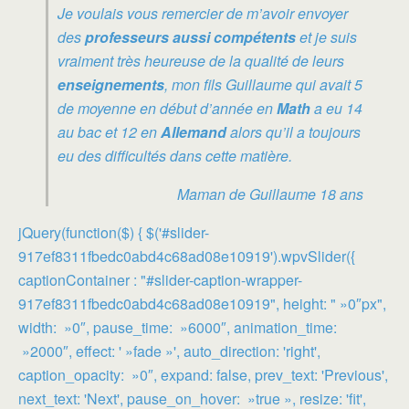
Je voulais vous remercier de m’avoir envoyer
des
professeurs aussi compétents
et je suis
vraiment très heureuse de la qualité de leurs
enseignements
, mon fils Guillaume qui avait 5
de moyenne en début d’année en
Math
a eu 14
au bac et 12 en
Allemand
alors qu’il a toujours
eu des difficultés dans cette matière.
Maman de Guillaume 18 ans
jQuery(function($) { $('#slider-
917ef8311fbedc0abd4c68ad08e10919').wpvSlider({
captionContainer : "#slider-caption-wrapper-
917ef8311fbedc0abd4c68ad08e10919", height: " »0″px",
width: »0″, pause_time: »6000″, animation_time:
»2000″, effect: ' »fade »', auto_direction: 'right',
caption_opacity: »0″, expand: false, prev_text: 'Previous',
next_text: 'Next', pause_on_hover: »true », resize: 'fit',