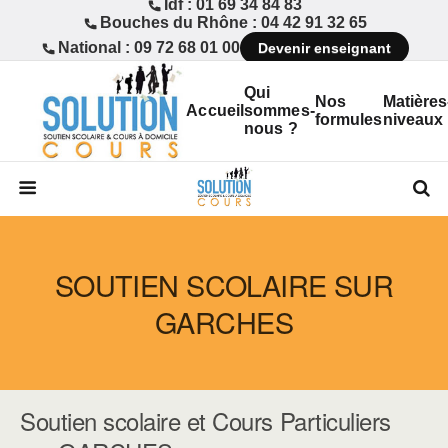
Idf : 01 69 34 84 83
Bouches du Rhône : 04 42 91 32 65
National : 09 72 68 01 00
Devenir enseignant
Qui
Nos
Matières
Accueil
sommes-
formules
niveaux
nous ?
SOUTIEN SCOLAIRE SUR
GARCHES
Soutien scolaire et Cours Particuliers