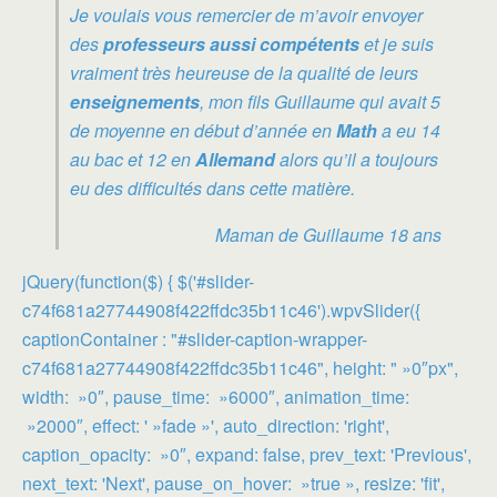
Je voulais vous remercier de m’avoir envoyer
des
professeurs aussi compétents
et je suis
vraiment très heureuse de la qualité de leurs
enseignements
, mon fils Guillaume qui avait 5
de moyenne en début d’année en
Math
a eu 14
au bac et 12 en
Allemand
alors qu’il a toujours
eu des difficultés dans cette matière.
Maman de Guillaume 18 ans
jQuery(function($) { $('#slider-
c74f681a27744908f422ffdc35b11c46').wpvSlider({
captionContainer : "#slider-caption-wrapper-
c74f681a27744908f422ffdc35b11c46", height: " »0″px",
width: »0″, pause_time: »6000″, animation_time:
»2000″, effect: ' »fade »', auto_direction: 'right',
caption_opacity: »0″, expand: false, prev_text: 'Previous',
next_text: 'Next', pause_on_hover: »true », resize: 'fit',