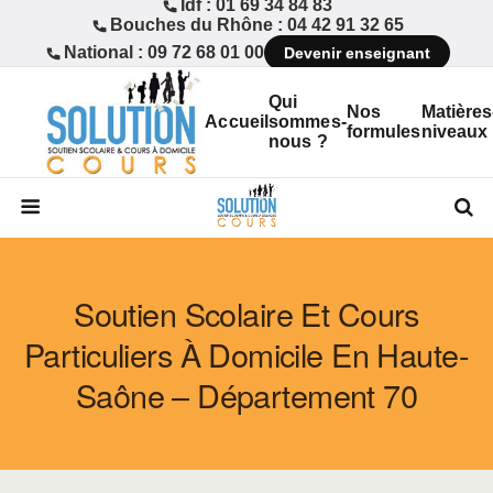
Idf : 01 69 34 84 83
Bouches du Rhône : 04 42 91 32 65
National : 09 72 68 01 00
Devenir enseignant
Qui
Nos
Matières
Accueil
sommes-
formules
niveaux
nous ?
Soutien Scolaire Et Cours
Particuliers À Domicile En Haute-
Saône – Département 70