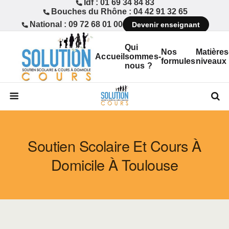
Idf : 01 69 34 84 83
Bouches du Rhône : 04 42 91 32 65
National : 09 72 68 01 00
Devenir enseignant
Qui
Nos
Matières
Accueil
sommes-
formules
niveaux
nous ?
Soutien Scolaire Et Cours À
Domicile À Toulouse