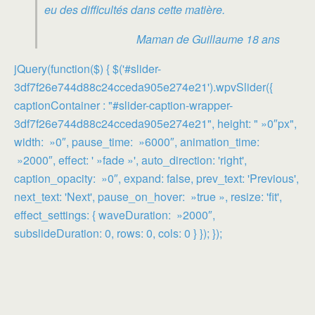
eu des difficultés dans cette matière.
Maman de Guillaume 18 ans
jQuery(function($) { $('#slider-
3df7f26e744d88c24cceda905e274e21').wpvSlider({
captionContainer : "#slider-caption-wrapper-
3df7f26e744d88c24cceda905e274e21", height: " »0″px",
width: »0″, pause_time: »6000″, animation_time:
»2000″, effect: ' »fade »', auto_direction: 'right',
caption_opacity: »0″, expand: false, prev_text: 'Previous',
next_text: 'Next', pause_on_hover: »true », resize: 'fit',
effect_settings: { waveDuration: »2000″,
subslideDuration: 0, rows: 0, cols: 0 } }); });