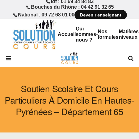
Idf : 01 69 34 84 83
Bouches du Rhône : 04 42 91 32 65
National : 09 72 68 01 00
Devenir enseignant
Qui
Nos
Matières
Accueil
sommes-
formules
niveaux
nous ?
Soutien Scolaire Et Cours
Particuliers À Domicile En Hautes-
Pyrénées – Département 65