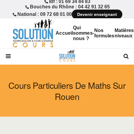
Idf : 01 69 34 84 83
Bouches du Rhône : 04 42 91 32 65
National : 09 72 68 01 00
Devenir enseignant
Qui
Nos
Matières
Accueil
sommes-
formules
niveaux
nous ?
Cours Particuliers De Maths Sur
Rouen