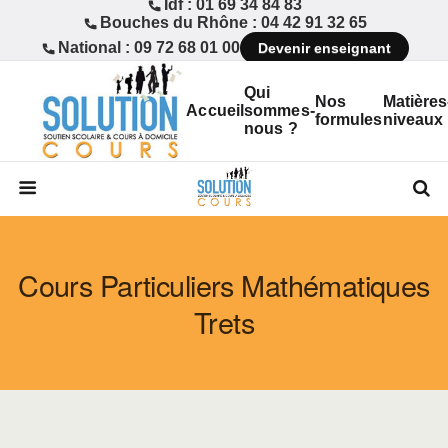
Idf : 01 69 34 84 83
Bouches du Rhône : 04 42 91 32 65
National : 09 72 68 01 00
Devenir enseignant
Qui
Nos
Matières
Accueil
sommes-
formules
niveaux
nous ?
Cours Particuliers Mathématiques
Trets