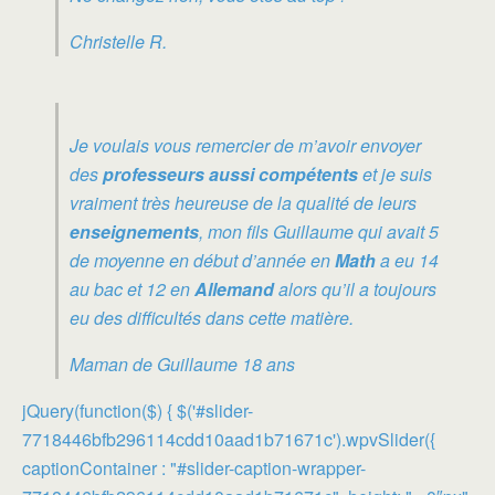
Christelle R.
Je voulais vous remercier de m’avoir envoyer
des
professeurs aussi compétents
et je suis
vraiment très heureuse de la qualité de leurs
enseignements
, mon fils Guillaume qui avait 5
de moyenne en début d’année en
Math
a eu 14
au bac et 12 en
Allemand
alors qu’il a toujours
eu des difficultés dans cette matière.
Maman de Guillaume 18 ans
jQuery(function($) { $('#slider-
7718446bfb296114cdd10aad1b71671c').wpvSlider({
captionContainer : "#slider-caption-wrapper-