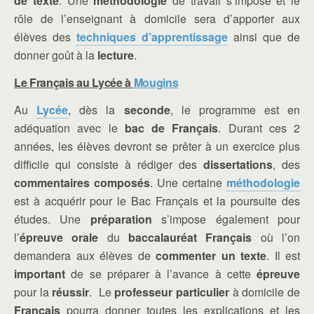
de texte
. Une
méthodologie
de travail s’impose et le
rôle de l’enseignant à domicile sera d’apporter aux
élèves des
techniques d’apprentissage
ainsi que de
donner goût à la
lecture
.
Le Français au Lycée à
Mougins
Au
Lycée
, dès la
seconde
, le programme est en
adéquation avec le
bac de Français
. Durant ces 2
années, les élèves devront se prêter à un exercice plus
difficile qui consiste à rédiger des
dissertations
, des
commentaires composés
. Une certaine
méthodologie
est à acquérir pour le Bac Français et la poursuite des
études. Une
préparation
s’impose également pour
l’
épreuve orale
du
baccalauréat Français
où l’on
demandera aux élèves de
commenter un texte
. Il est
important
de se préparer à l’avance à cette
épreuve
pour la
réussir
. Le
professeur particulier
à domicile de
Français
pourra donner toutes les explications et les