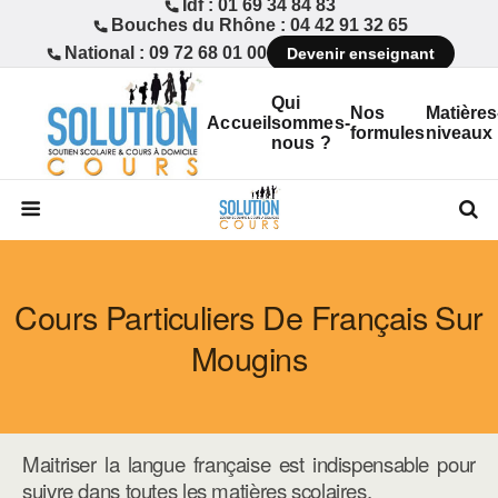
Idf : 01 69 34 84 83
Bouches du Rhône : 04 42 91 32 65
National : 09 72 68 01 00
Devenir enseignant
Qui
Nos
Matières
Accueil
sommes-
formules
niveaux
nous ?
Cours Particuliers De Français Sur
Mougins
Maitriser la langue française est indispensable pour
suivre dans toutes les matières scolaires.