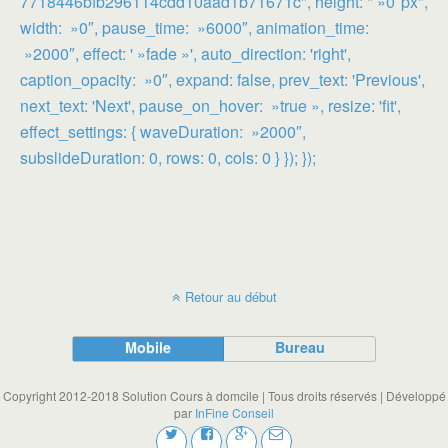
7718446bfb296114cdd10aad1b71671c", height: " »0″px",
width: »0″, pause_time: »6000″, animation_time:
»2000″, effect: ' »fade »', auto_direction: 'right',
caption_opacity: »0″, expand: false, prev_text: 'Previous',
next_text: 'Next', pause_on_hover: »true », resize: 'fit',
effect_settings: { waveDuration: »2000″,
subslideDuration: 0, rows: 0, cols: 0 } }); });
Retour au début
Mobile
Bureau
Copyright 2012-2018 Solution Cours à domcile | Tous droits réservés | Développé
par
InFine Conseil