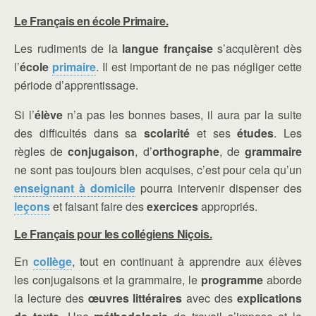
Le Français en école Primaire.
Les rudiments de la
langue française
s’acquièrent dès
l’
école
primaire
. Il est important de ne pas négliger cette
période d’apprentissage.
Si l’
élève
n’a pas les bonnes bases, il aura par la suite
des difficultés dans sa
scolarité
et ses
études
. Les
règles de
conjugaison
, d’
orthographe
, de
grammaire
ne sont pas toujours bien acquises, c’est pour cela qu’un
enseignant à domicile
pourra intervenir dispenser des
leçons
et faisant faire des
exercices
appropriés.
Le Français pour les collégiens Niçois.
En
collège
, tout en continuant à apprendre aux élèves
les conjugaisons et la grammaire, le
programme
aborde
la lecture des
œuvres littéraires
avec des
explications