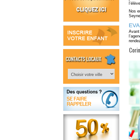
l’élève
Nos e
Seyne-
EVA
Avant 
l’agen
rende
Corin