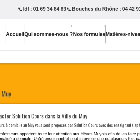
Idf : 01 69 34 84 83
Bouches du Rhône : 04 42 9
Accueil
Qui sommes-nous ?
Nos formules
Matières-nive
u Muy
cter Solution Cours dans la Ville du Muy
urs à domicile au Muy
vous sont proposés par Solution Cours avec des enseignants spé
rofesseurs
apportent toute leur attention aux élèves Muyois afin de les
faire 
nalisé à domicile. Un(e) enseignant(e) peut intervenir une ou plusieurs fois 