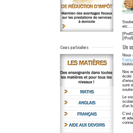
Souti
etc….
[Prof
[/Pro
Un so
Cours particuliers
Nous 
Franç
toute
Nos en
école 
d’ens
sont 
soutie
Le so
scolai
d’un b
C’est 
et ada
conna