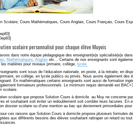
en Scolaire, Cours Mathématiques, Cours Anglais, Cours Français, Cours Espa
Dep83]
fDep83]
utien scolaire personnalisé pour chaque élève Muyois
avons dans notre équipe pédagogique des
enseignant(e)s
spécialisé(e)s dans
ais
,
Mathématiques
,
Anglais
etc… Certains de nos enseignants sont également
s les matières pour niveaux
primaire
,
collège
,
lycée
.
seignants sont issus de l’éducation nationale, en poste, à la retraite, en dispo
primaire, en collège, en lycée publics ou privés. Nous avons également des é
eignant. En
mathématiques
certains enseignants sont aussi de formation ingé
également formateurs professionnels. Le minimum requis demandé est BAC+3
n scolaire.
utien scolaire que propose Solution Cours à domicile
au Muy
ne concerne pas 
res et souhaitant soit éviter un redoublement soit combler leurs lacunes. En 
on dossier scolaire ou d’une mention au bac qui deviennent primordiales pour s
pour ces raisons que Solution Cours à domicile propose plusieurs formules de
ptées aux différents besoins des élèves souhaitant rattraper un retard ou tou
issances.