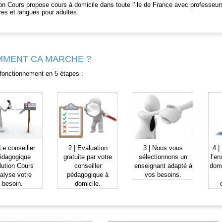
on Cours propose cours à domicile dans toute l’ile de France avec professeu
res et langues pour adultes.
MENT CA MARCHE ?
fonctionnement en 5 étapes :
Le
conseiller
2 |
Evaluation
3 |
Nous vous
4 |
édagogique
gratuite
par votre
sélectionnons
un
l’en
lution Cours
conseiller
enseignant
adapté à
dom
alyse votre
pédagogique à
vos besoins.
besoin.
domicile.