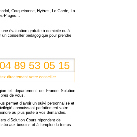
andol, Carqueiranne, Hyères, La Garde, La
-les-Plages…
une évaluation gratuite à domicile ou à
er un conseiller pédagogique pour prendre
: 04 89 53 05 15
tez directement votre conseiller
gion
et
département
de France
Solution
 près de vous.
ous permet d’avoir un
suivi personnalisé
et
rivilégié connaissant parfaitement votre
pondre au plus juste à vos demandes
.
iers
d’Solution Cours répondent de
lisée
aux besoins et à l’emploi du temps