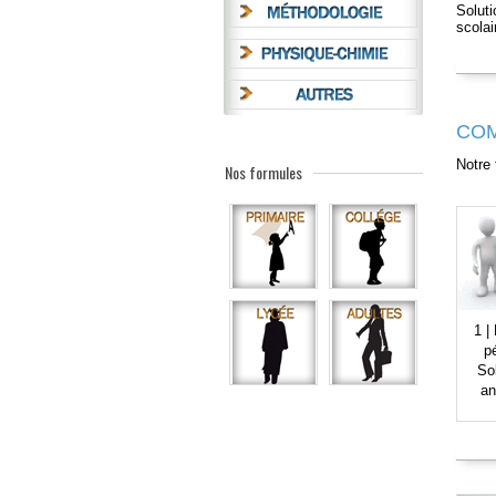
Soluti
scolai
COM
Notre 
Nos formules
1 |
p
So
an