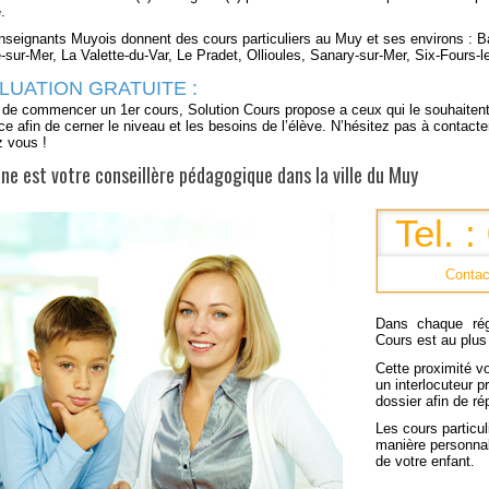
.
nseignants
Muyois
donnent des cours particuliers au Muy et ses environs : B
sur-Mer, La Valette-du-Var, Le Pradet, Ollioules, Sanary-sur-Mer, Six-Fours
LUATION GRATUITE :
de commencer un 1er cours, Solution Cours propose a ceux qui le souhaitent 
ce afin de cerner le niveau et les besoins de l’élève. N’hésitez pas à contact
z vous !
ne est votre conseillère pédagogique dans la ville du Muy
Tel. 
Contac
Dans chaque
ré
Cours
est au plus
Cette proximité v
un interlocuteur p
dossier afin de
ré
Les
cours particul
manière
personna
de
votre enfant
.