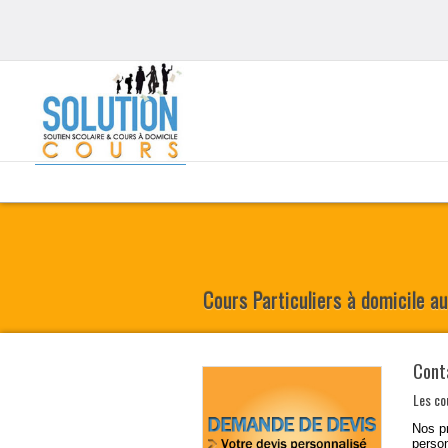
Cours Particuliers à domicile a
Conta
Les
co
Nos
p
person