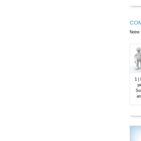
COM
Notre 
1 |
p
So
an