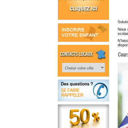
Solut
Nous r
scola
N’hési
dispon
Cours