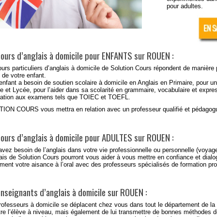
pour adultes.
cours d’anglais à domicile pour ENFANTS sur ROUEN :
ours particuliers d’anglais à domicile
de Solution Cours répondent de manière
s de
votre enfant
.
enfant a besoin de soutien scolaire à domicile en Anglais en
Primaire
, pour un
ge
et
Lycée
, pour l’aider dans sa scolarité en grammaire, vocabulaire et expres
ration aux examens tels que TOIEC et TOEFL.
ION COURS vous mettra en relation avec un professeur qualifié et pédago
cours d’anglais à domicile pour ADULTES sur ROUEN :
avez besoin de l’anglais dans votre
vie professionnelle
ou
personnelle
(voyages
ais de Solution Cours pourront vous aider à vous mettre en confiance et dial
ment votre aisance à l’oral avec des professeurs spécialisés
de formation pro
enseignants d’anglais à domicile sur ROUEN :
ofesseurs à domicile se déplacent chez vous dans tout le département de la S
re l’élève à niveau, mais également de lui transmettre de bonnes méthodes de t