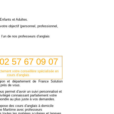
 Enfants et Adultes.
otre objectif (personnel, professionnel,
 l’un de nos professeurs d’anglais
: 02 57 67 09 07
ctement votre conseillère spécialisée en
cours d’anglais
gion
et
département
de France
Solution
 près de vous.
ous permet d’avoir un
suivi personnalisé
et
rivilégié connaissant parfaitement votre
pondre au plus juste à vos demandes
.
opose des cours d’anglais à domicile
ne Maritime avec professeurs
 toutes les matières scolaires et langues