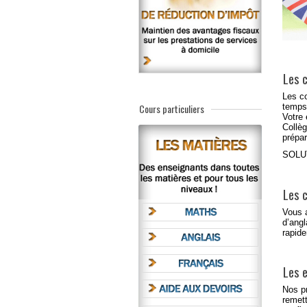
Les 
Les
c
temp
Cours particuliers
Votre 
Collè
prépa
SOLUT
Les 
Vous 
d’angl
rapide
Les 
Nos pr
remett