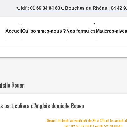
Idf : 01 69 34 84 83
Bouches du Rhône : 04 42 9
Accueil
Qui sommes-nous ?
Nos formules
Matières-nive
micile Rouen
s particuliers d’Anglais domicile Rouen
Ouvert du lundi au vendredi de 9h à 20h et le samedi 
Tel : 02 57 67 09 07 ou 06 52 78 66 49