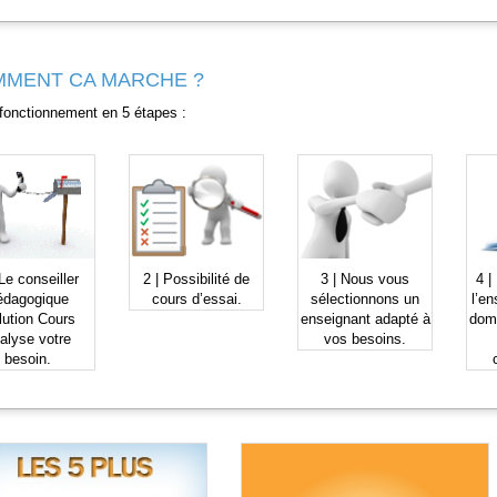
MENT CA MARCHE ?
fonctionnement en 5 étapes :
Le
conseiller
2 | Possibilité de
3 |
Nous vous
4 |
édagogique
cours d’essai
.
sélectionnons
un
l’en
lution Cours
enseignant
adapté à
dom
alyse votre
vos besoins.
besoin.