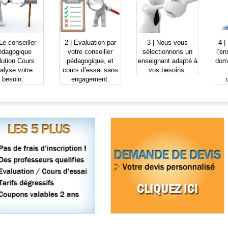
Le
conseiller
2 |
Evaluation
par
3 |
Nous vous
4 |
édagogique
votre conseiller
sélectionnons
un
l’en
lution Cours
pédagogique, et
enseignant
adapté à
dom
alyse votre
cours d’essai sans
vos besoins.
besoin.
engagement.