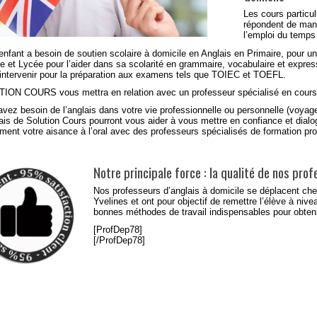
Les
cours particul
répondent de man
l’emploi du temp
enfant a besoin de soutien scolaire à domicile en Anglais en
Primaire
, pour un
ge
et
Lycée
pour l’aider dans sa scolarité en grammaire, vocabulaire et exp
 intervenir pour la préparation aux examens tels que TOIEC et TOEFL.
ION COURS vous mettra en relation avec un professeur spécialisé en cours
avez besoin de l’anglais dans votre
vie professionnelle
ou
personnelle
(voyages
ais de Solution Cours pourront vous aider à vous mettre en confiance et dial
ment votre aisance à l’oral avec des professeurs spécialisés
de formation pro
Notre principale force : la qualité de nos pro
Nos professeurs d’anglais à domicile se déplacent ch
Yvelines et ont pour objectif de remettre l’élève à niv
bonnes méthodes de travail indispensables pour obten
[ProfDep78]
[/ProfDep78]