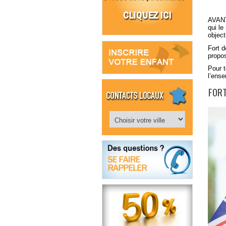
AVAN
qui le
object
Fort d
propo
Pour t
l’ens
FORT