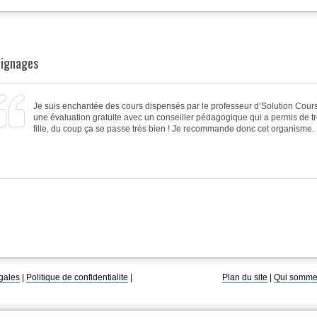
ignages
Je suis enchantée des
cours
dispensés par le
professeur d’Solution Cour
une
évaluation gratuite avec un conseiller pédagogique
qui a permis de t
fille, du coup ça se passe très bien ! Je recommande donc cet organisme.
gales
|
Politique de confidentialite
|
Plan du site
|
Qui somme