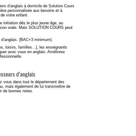
iers d’anglais à domicile
de Solution Cours
ière
personnalisée
aux besoins et à
s de
votre enfant
.
e initiation dès le plus jeune âge, au
ression orale. Mais SOLUTION COURS peut
 d’anglais. (BAC+3 minimum).
, loisirs, familles…), les enseignants
oguer avec vous en anglais.
Améliorez
fessionnelle.
fesseurs d’anglais
ez vous dans tout le département des
eau, mais également de lui transmettre de
ir de bonnes notes.