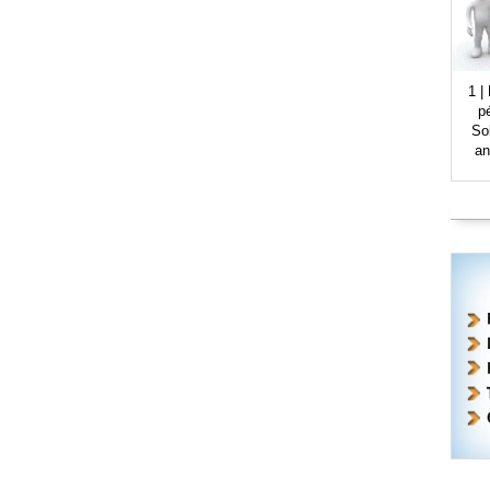
1 |
p
So
an