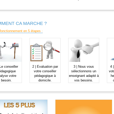
MENT CA MARCHE ?
fonctionnement en 5 étapes :
Le
conseiller
2 |
Evaluation
par
3 |
Nous vous
4 
édagogique
votre conseiller
sélectionnons
un
vot
alyse votre
pédagogique à
enseignant
adapté à
he
besoin.
domicile.
vos besoins.