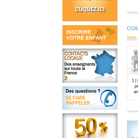
COM
Notre 
1 |
p
an