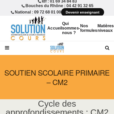
Idf : 01 69 34 84 83
Bouches du Rhône : 04 42 91 32 65
National : 09 72 68 01 00
Devenir enseignant
Qui
Nos
Matières
Accueil
sommes-
formules
niveaux
nous ?
SOUTIEN SCOLAIRE PRIMAIRE
– CM2
Cycle des
approfondissements : CM2