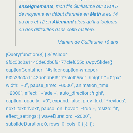
enseignements
, mon fils Guillaume qui avait 5
de moyenne en début d’année en
Math
a eu 14
au bac et 12 en
Allemand
alors qu’il a toujours
eu des difficultés dans cette matière.
Maman de Guillaume 18 ans
jQuery(function($) { $('#slider-
9f0c33c0a1143de0db6f9177cfef055d').wpvSlider({
captionContainer : "#slider-caption-wrapper-
9f0c33c0a1143de0db6f9177cfef055d", height: " »0″px",
width: »0″, pause_time: »6000″, animation_time:
»2000″, effect: ' »fade »', auto_direction: 'right',
caption_opacity: »0″, expand: false, prev_text: 'Previous',
next_text: 'Next', pause_on_hover: »true », resize: 'fit',
effect_settings: { waveDuration: »2000″,
subslideDuration: 0, rows: 0, cols: 0 } }); });