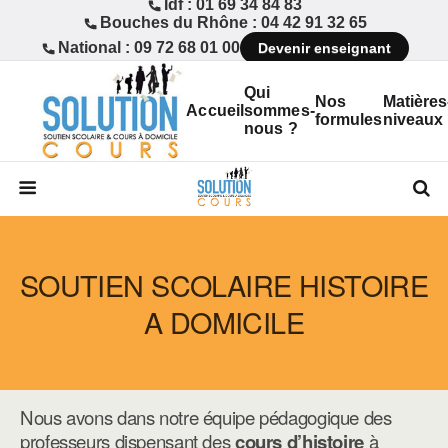
Idf : 01 69 34 84 83
Bouches du Rhône : 04 42 91 32 65
National : 09 72 68 01 00
Devenir enseignant
Qui
Nos
Matières
Accueil
sommes-
formules
niveaux
nous ?
SOUTIEN SCOLAIRE HISTOIRE
A DOMICILE
Nous avons dans notre équipe pédagogique des
professeurs dispensant des
cours d’histoire
à