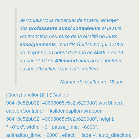
Je voulais vous remercier de m’avoir envoyer
des
professeurs aussi compétents
et je suis
vraiment très heureuse de la qualité de leurs
enseignements
, mon fils Guillaume qui avait 5
de moyenne en début d’année en
Math
a eu 14
au bac et 12 en
Allemand
alors qu’il a toujours
eu des difficultés dans cette matière.
Maman de Guillaume 18 ans
jQuery(function($) { $('#slider-
98418c52bb32143608065c5e2b6299d8').wpvSlider({
captionContainer : "#slider-caption-wrapper-
98418c52bb32143608065c5e2b6299d8", height:
" »0″px", width: »0″, pause_time: »6000″,
animation_time: »2000″, effect: ' »fade »', auto_direction: