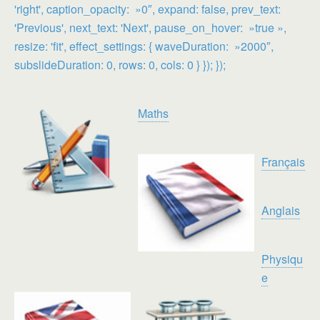
'right', caption_opacity: »0″, expand: false, prev_text:
'Previous', next_text: 'Next', pause_on_hover: »true »,
resize: 'fit', effect_settings: { waveDuration: »2000″,
subslideDuration: 0, rows: 0, cols: 0 } }); });
Maths
Français
Anglais
Physiqu
e