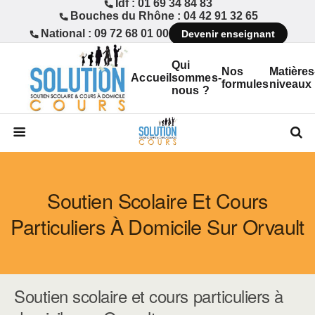
Idf : 01 69 34 84 83
Bouches du Rhône : 04 42 91 32 65
National : 09 72 68 01 00
Devenir enseignant
Qui
Nos
Matières
Accueil
sommes-
formules
niveaux
nous ?
Soutien Scolaire Et Cours
Particuliers À Domicile Sur Orvault
Soutien scolaire et cours particuliers à