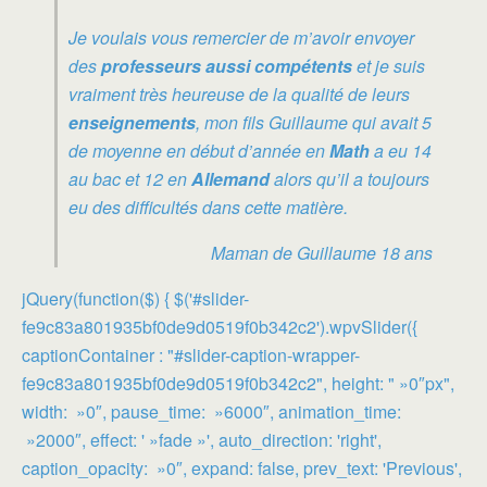
Je voulais vous remercier de m’avoir envoyer
des
professeurs aussi compétents
et je suis
vraiment très heureuse de la qualité de leurs
enseignements
, mon fils Guillaume qui avait 5
de moyenne en début d’année en
Math
a eu 14
au bac et 12 en
Allemand
alors qu’il a toujours
eu des difficultés dans cette matière.
Maman de Guillaume 18 ans
jQuery(function($) { $('#slider-
fe9c83a801935bf0de9d0519f0b342c2').wpvSlider({
captionContainer : "#slider-caption-wrapper-
fe9c83a801935bf0de9d0519f0b342c2", height: " »0″px",
width: »0″, pause_time: »6000″, animation_time:
»2000″, effect: ' »fade »', auto_direction: 'right',
caption_opacity: »0″, expand: false, prev_text: 'Previous',