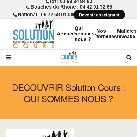
Idf : 01 69 34 84 83
Bouches du Rhône : 04 42 91 32 65
National : 09 72 68 01 00
Devenir enseignant
Qui
Nos
Matières
Accueil
sommes-
formules
niveaux
nous ?
DECOUVRIR Solution Cours :
QUI SOMMES NOUS ?