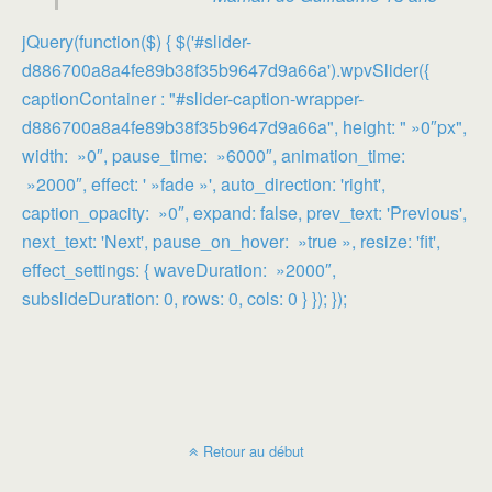
jQuery(function($) { $('#slider-
d886700a8a4fe89b38f35b9647d9a66a').wpvSlider({
captionContainer : "#slider-caption-wrapper-
d886700a8a4fe89b38f35b9647d9a66a", height: " »0″px",
width: »0″, pause_time: »6000″, animation_time:
»2000″, effect: ' »fade »', auto_direction: 'right',
caption_opacity: »0″, expand: false, prev_text: 'Previous',
next_text: 'Next', pause_on_hover: »true », resize: 'fit',
effect_settings: { waveDuration: »2000″,
subslideDuration: 0, rows: 0, cols: 0 } }); });
Retour au début